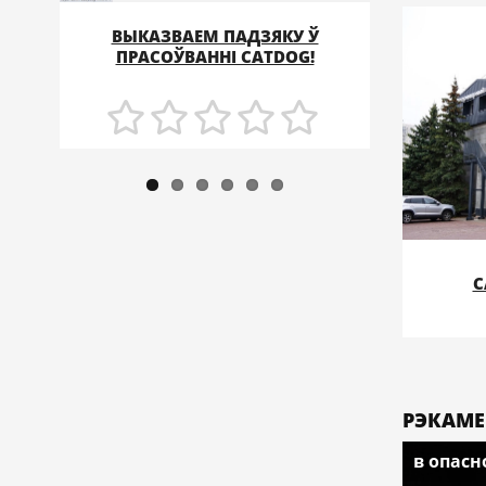
СТВАР
ВЫКАЗВАЕМ ПАДЗЯКУ Ў
ПУНКТА
ПОДРОБНЕЕ
ПРАСОЎВАННІ CATDOG!
С
РЭКАМ
в опасн