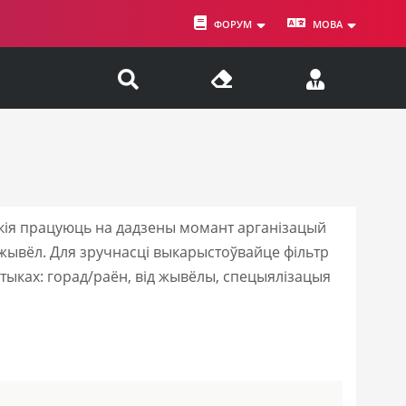
ФОРУМ
МОВА
якія працуюць на дадзены момант арганізацый
 жывёл. Для зручнасці выкарыстоўвайце фільтр
тыках: горад/раён, від жывёлы, спецыялізацыя