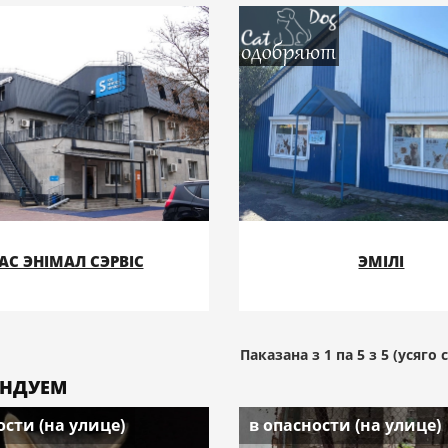
ЭННЕ ПРЫТУЛКУ І (АБО)
ДЗЕ (НЕ)КУПЛЯЦЬ КОР
 ЧАСОВАГА ЎТРЫМАННЯ
ПОДРОБНЕЕ
ПОДРОБНЕЕ
ЖЫВЁЛІН?
ЖЫВЁЛ "CATDOG"!
АС ЭНІМАЛ СЭРВІС
ЭМІЛІ
Паказана з 1 па 5 з 5 (усяго 
ЕНДУЕМ
ости (на улице)
в опасности (на улице)