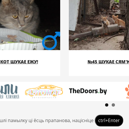
КОТ ШУКАЕ ЕЖУ!
№45 ШУКАЕ СЯМ'
шлі памылку ці ёсць прапанова, націсніце
ctrl+Enter