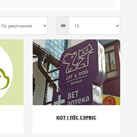
№30
КОТ І ПЁС СЭРВІС