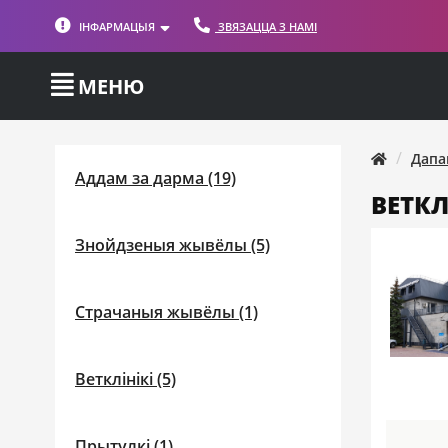
ІНФАРМАЦЫЯ
ЗВЯЗАЦЦА З НАМІ
МЕНЮ
Дапа
Аддам за дарма (19)
ВЕТКЛ
Знойдзеныя жывёлы (5)
Страчаныя жывёлы (1)
Ветклінікі (5)
Прытулкі (1)