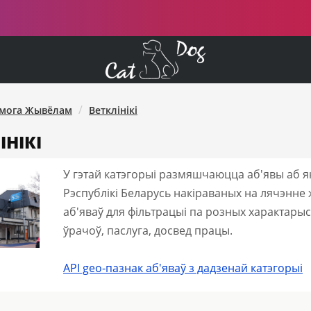
мога Жывёлам
Ветклінікі
ІНІКІ
У гэтай катэгорыі размяшчаюцца аб'явы аб 
Рэспублікі Беларусь накіраваных на лячэнне
аб'яваў для фільтрацыі па розных характарыс
ўрачоў, паслуга, досвед працы.
API geo-пазнак аб'яваў з дадзенай катэгорыі