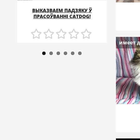
СТВАР
ВЫКАЗВАЕМ ПАДЗЯКУ Ў
ПУНКТА
ПОДРОБНЕЕ
ПРАСОЎВАННІ CATDOG!
имеет 