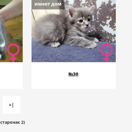
имеет дом
№30
>|
 старонак 2)