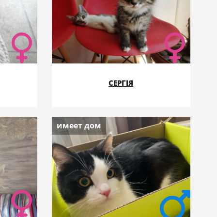
№30
СЕРГІЯ
имеет дом