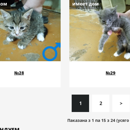
дом
имеет дом
№28
№29
1
2
>
Паказана з 1 па 15 з 24 (усяго
ЕНДУЕМ