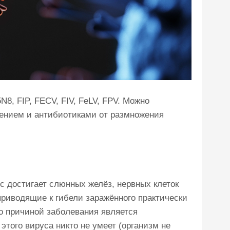
8, FIP, FECV, FIV, FeLV, FPV. Можно
лением и антибиотиками от размножения
с достигает слюнных желёз, нервных клеток
приводящие к гибели заражённого практически
то причиной заболевания является
того вируса никто не умеет (организм не