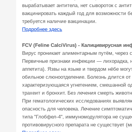
вырабатывает антитела, нет сывороток с анти
вакцинировать каждый год для возможности бе
требуется наличие вакцинации.
Подробнее здесь
FCV (Feline CalciVirus) - Калицивирусная и
Вирус проникает алиментарным путём, через с
Первичные признаки инфекции — лихорадка, но
аппетита). Язвы на языке и твердом нёбе мог
обильное слюноотделение. Болезнь длится от 1
характеризующаяся угнетением, смешанной о
трахеит и бронхит. Без лечения смерть животн
При гематологических исследованиях выявля
опасность для человека. Лечение симптоматич
типа "Глобфел-4", иммуномодулятора не сущес
противовирусного препарата не существует (мы