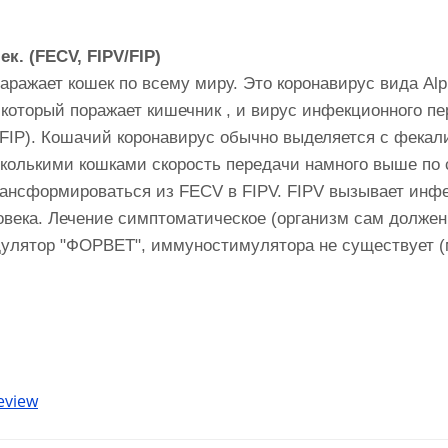
к. (FECV, FIPV/FIP)
аражает кошек по всему миру. Это коронавирус вида Alp
который поражает кишечник , и вирус инфекционного пе
FIP). Кошачий коронавирус обычно выделяется с фекал
сколькими кошками скорость передачи намного выше по 
трансформироваться из FECV в FIPV. FIPV вызывает инф
века. Лечение симптоматическое (организм сам должен 
дулятор "ФОРВЕТ", иммуностимулятора не существует (м
eview