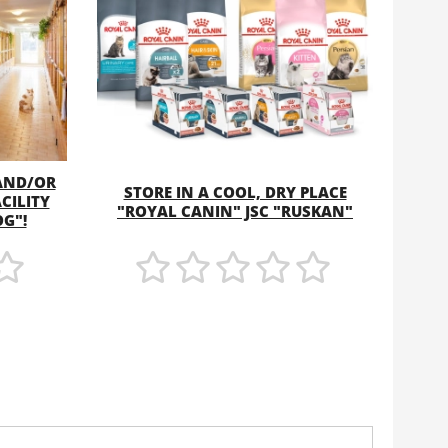
 AND/OR
STORE IN A COOL, DRY PLACE
CILITY
MORE
"ROYAL CANIN" JSC "RUSKAN"
G"!