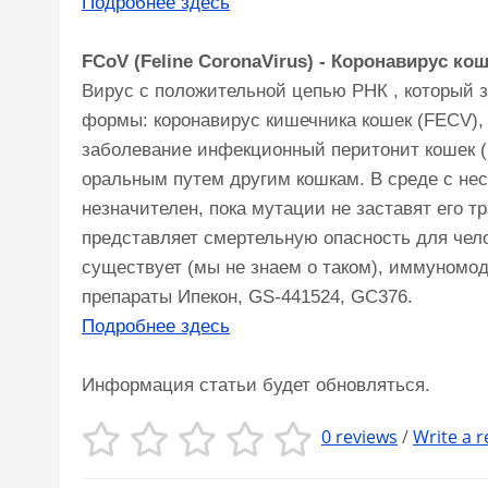
Подробнее здесь
FCoV (Feline СoronaVirus) - Коронавирус коше
Вирус с положительной цепью РНК , который з
формы: коронавирус кишечника кошек (FECV), 
заболевание инфекционный перитонит кошек (
оральным путем другим кошкам. В среде с не
незначителен, пока мутации не заставят его 
представляет смертельную опасность для чело
существует (мы не знаем о таком), иммуномо
препараты Ипекон, GS-441524, GC376.
Подробнее здесь
Информация статьи будет обновляться.
0 reviews
/
Write a r