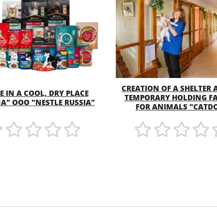
CREATION OF A SHELTER
E IN A COOL, DRY PLACE
TEMPORARY HOLDING FA
MORE
MORE
A" OOO "NESTLE RUSSIA"
FOR ANIMALS "CATDO