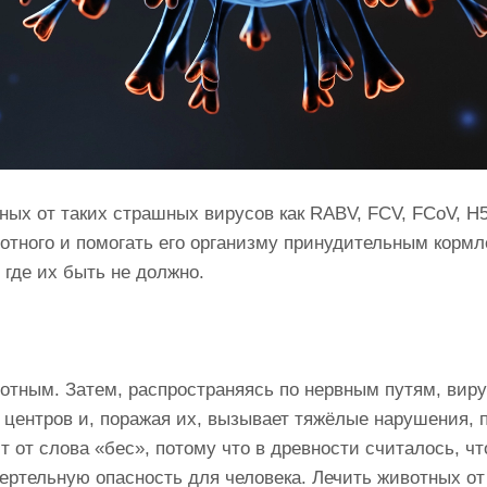
ых от таких страшных вирусов как RABV, FCV, FCoV, H5N
вотного и помогать его организму принудительным корм
 где их быть не должно.
тным. Затем, распространяясь по нервным путям, виру
х центров и, поражая их, вызывает тяжёлые нарушения, 
т от слова «бес», потому что в древности считалось, ч
ртельную опасность для человека. Лечить животных от э