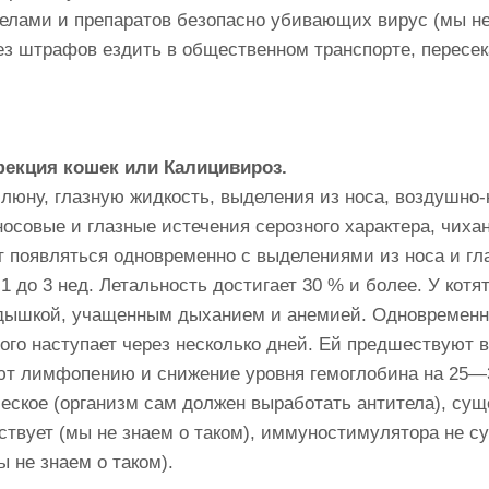
телами и препаратов безопасно убивающих вирус (мы не
з штрафов ездить в общественном транспорте, пересека
нфекция кошек или Калицивироз.
люну, глазную жидкость, выделения из носа, воздушно-
совые и глазные истечения серозного характера, чихань
ут появляться одновременно с выделениями из носа и г
 до 3 нед. Летальность достигает 30 % и более. У котя
дышкой, учащенным дыханием и анемией. Одновременно
ого наступает через несколько дней. Ей предшествуют в
ют лимфопению и снижение уровня гемоглобина на 25—
еское (организм сам должен выработать антитела), сущ
твует (мы не знаем о таком), иммуностимулятора не су
 не знаем о таком).